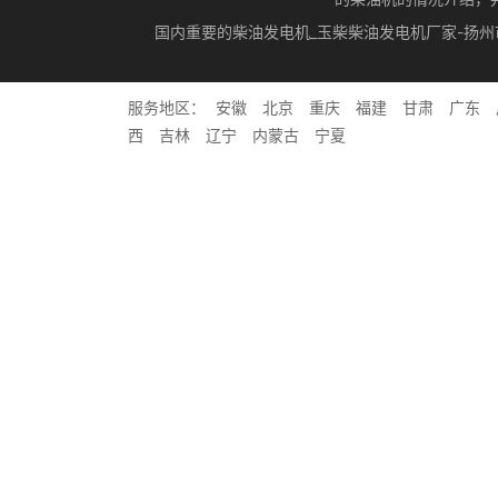
国内重要的柴油发电机_玉柴柴油发电机厂家-扬
服务地区：
安徽
北京
重庆
福建
甘肃
广东
西
吉林
辽宁
内蒙古
宁夏