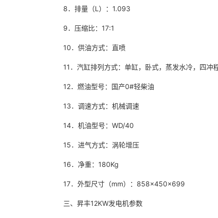
8．排量（L）：1.093
9．压缩比：17:1
10．供油方式：直喷
11．汽缸排列方式：单缸，卧式，蒸发水冷，四冲
12．燃油型号：国产0#轻柴油
13．调速方式：机械调速
14．机油型号：WD/40
15．进气方式：涡轮增压
16．净重：180Kg
17．外型尺寸（mm）：858×450×699
三、昇丰12KW发电机参数