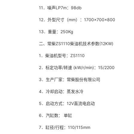
11．噪声LP7m：98db
12．外型尺寸（mm）：1700×700×800
13．重量：250Kg
二、常柴ZS1110柴油机技术参数(12KW)
1．柴油机型号：ZS1110
2．标定功率/转速 (kW/r/min)：15/22
3．生产厂家：常柴股份有限公司
4．冷却启动：蒸发水冷
5．启动方式：12V直流电启动
6．汽缸数： 单缸
7．缸径/行程：110/115mm