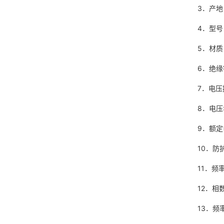
3．产
4．型号：
5．
6
7．电
8．电压
9．额
10．防
11
12．相
13．频