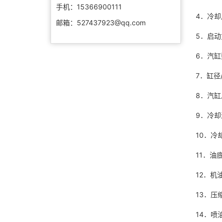
手机：15366900111
4．冷
邮箱：527437923@qq.com
5．启
6．汽缸
7．缸径/
8．汽缸
9．冷却
10．冷
11．油
12．机油
13．压
14．