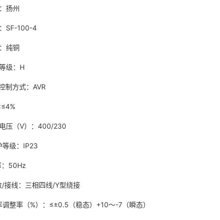
地：扬州
SF-100-4
材质：纯铜
．绝缘等级：H
压控制方式：AVR
:≤4%
定电压（V）：400/230
护等级：IP23
．频率：50Hz
数/接线：三相四线/Y型绕接
率调整率（%）：≤±0.5（稳态）+10～-7（瞬态）