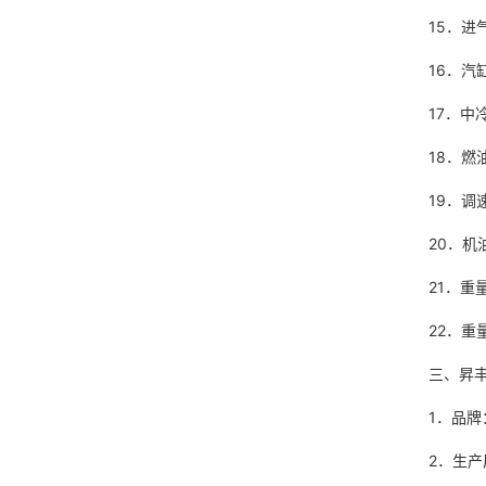
15
16．汽
17
18．燃
19
20．机
21．重
22．
三、昇丰
1．
2．生