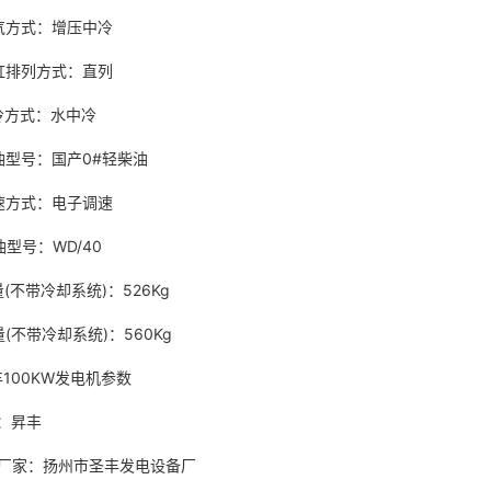
．进气方式：增压中冷
缸排列方式：直列
．中冷方式：水中冷
油型号：国产0#轻柴油
．调速方式：电子调速
油型号：WD/40
量(不带冷却系统)：526Kg
重量(不带冷却系统)：560Kg
100KW发电机参数
品牌：昇丰
产厂家：扬州市圣丰发电设备厂