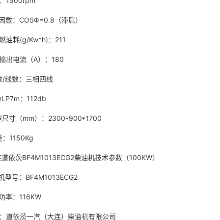
速：1500rpm
因数：COSΦ=0.8（滞后）
燃油耗(g/Kw*h)：211
输出电流（A）：180
相数/线数：三相四线
LP7m：112db
型尺寸（mm）：2300*900*1700
：1150Kg
道依茨BF4M1013ECG2柴油机技术参数（100KW）
油机型号：BF4M1013ECG2
功率：116KW
地：道依茨一汽（大连）柴油机有限公司