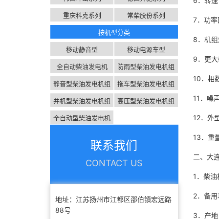
6．转
重庆科克系列
常柴股份系列
7．功率
按机型分类
8．机组
移动静音型
移动电源车型
9．更大
全自动柴油发电机
防雨型柴油发电机组
10．
静音型柴油发电机组
拖车型柴油发电机组
11．噪声
并机型柴油发电机组
高压型柴油发电机组
12．外
全自动型柴油发电机
组
13．重量
联系我们
二、大连
CONTACT US
1．柴
2．备用
地址：江苏扬州市江都区邵伯镇宏远路
88号
3．产