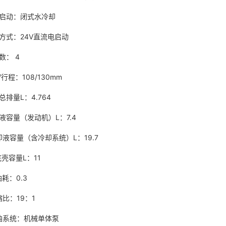
却启动：闭式水冷却
动方式：24V直流电启动
数： 4
行程：108/130mm
总排量L：4.764
液容量（发动机）L：7.4
却液容量（含冷却系统）L：19.7
底壳容量L：11
耗：0.3
缩比：19：1
喷油系统：机械单体泵