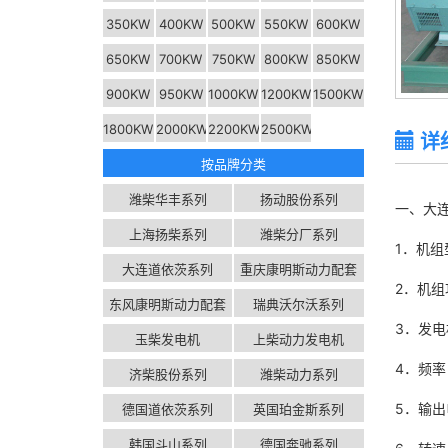
350KW
400KW
500KW
550KW
600KW
650KW
700KW
750KW
800KW
850KW
900KW
950KW
1000KW
1200KW
1500KW
1800KW
2000KW
2200KW
2500KW
详
以上
按品牌分类
（含
潍柴华丰系列
扬动股份系列
一、大连
2500KW）
上海扬柴系列
潍柴分厂系列
1．机组
定制服
大连道依茨系列
重庆康明斯动力配套
务
2．机组
发电机
东风康明斯动力配套
瑞典沃尔沃系列
3．发电
发电机
玉柴发电机
上柴动力发电机
4．
济柴股份系列
潍柴动力系列
5．输出
德国道依茨系列
英国珀金斯系列
韩国斗山系列
德国奔驰系列