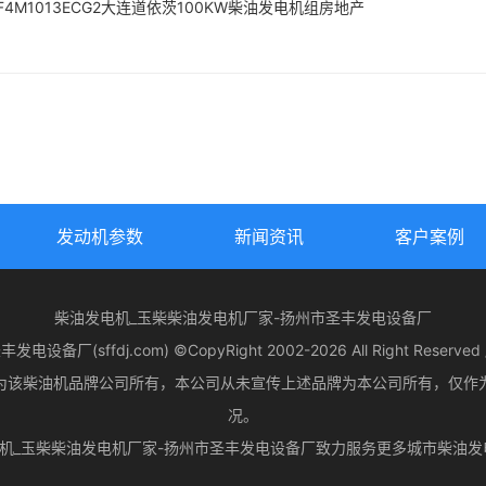
F4M1013ECG2大连道依茨100KW柴油发电机组房地产
发动机参数
新闻资讯
客户案例
柴油发电机_玉柴柴油发电机厂家-扬州市圣丰发电设备厂
电设备厂(sffdj.com) ©CopyRight 2002-2026 All Right Reserv
为该柴油机品牌公司所有，本公司从未宣传上述品牌为本公司所有，仅作
况。
机_玉柴柴油发电机厂家-扬州市圣丰发电设备厂致力服务
更多城市
柴油发