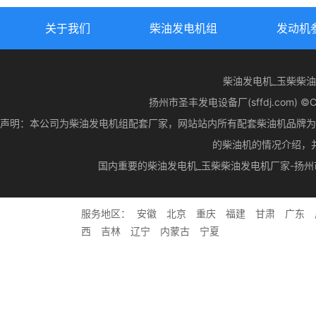
关于我们
柴油发电机组
发动机
柴油发电机_玉柴柴
扬州市圣丰发电设备厂(sffdj.com) ©CopyR
声明：本公司为柴油发电机组配套厂家，网站站内所有配套柴油机品牌为
的柴油机的情况介绍，
国内重要的柴油发电机_玉柴柴油发电机厂家-扬
服务地区：
安徽
北京
重庆
福建
甘肃
广东
西
吉林
辽宁
内蒙古
宁夏