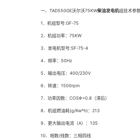
一、TAD550GE沃尔沃75KW
柴油发电机
组技术参
1．机组型号:GF-75
2．机组功率：75KW
3．发电机型号:SF-75-4
4．频率：50Hz
5．输出电压：400/230V
6．转速：1500rpm
7．功率因数：COSΦ=0.8（滞后）
8．机组燃油耗(g/Kw*h)：213
9．更大输出电流（A）：135
10．相数/线数：三相四线