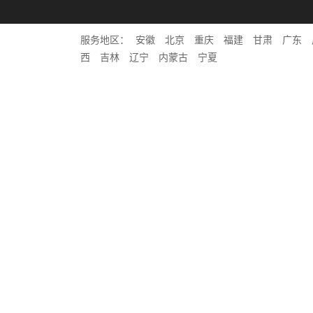
服务地区：
安徽
北京
重庆
福建
甘肃
广东
西
吉林
辽宁
内蒙古
宁夏