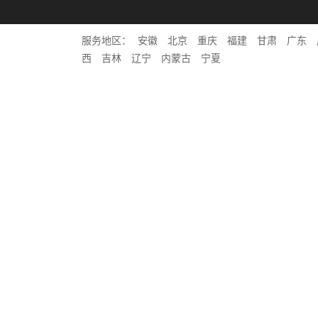
服务地区：
安徽
北京
重庆
福建
甘肃
广东
西
吉林
辽宁
内蒙古
宁夏