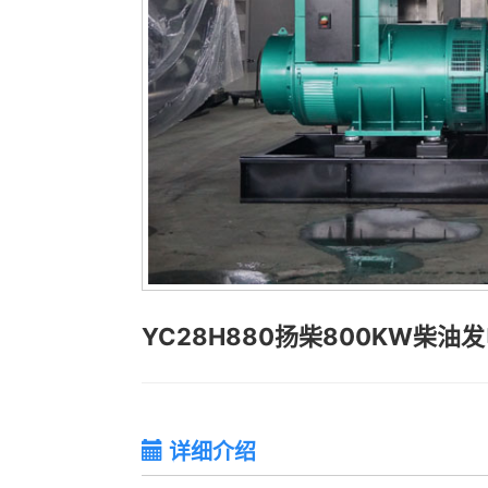
YC28H880扬柴800KW柴油
详细介绍