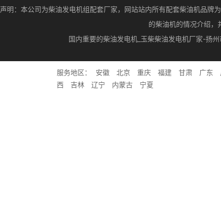
声明：本公司为柴油发电机组配套厂家，网站站内所有配套柴油机品牌为
的柴油机的情况介绍，
国内重要的柴油发电机_玉柴柴油发电机厂家-扬
服务地区：
安徽
北京
重庆
福建
甘肃
广东
西
吉林
辽宁
内蒙古
宁夏