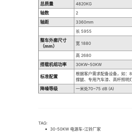
总质量
4820KG
轴数
2
轴距
3360mm
长 5955
整车外廓尺寸
宽 1880
（mm）
高 2680
搭载机组功率
30KW~50KW
根据客户需求配备设备，如：8
标准配置
撑腿、专用汽车漆、高杆照明
降噪等级
一米处70~75 dB (A)
TAG:
30-50KW 电源车-江铃厂家