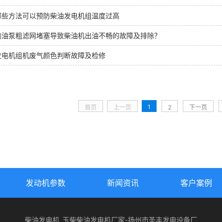
哪些方法可以预防柴油发电机组温度过高
输油泵粗滤网堵塞导致柴油机出油不畅的故障及排除？
发电机组机废气颜色判断故障及检修
1
首页
上一页
2
下一页
发动机参数
新闻资讯
客户案例
柴油发电机_玉柴柴油发电机厂家-扬州市圣丰发电设备厂